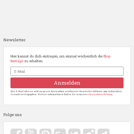
Newsletter
Hier kannst du dich eintragen, um einmal wöchentlich die
Blog-
Beiträge
zu erhalten.
Ihre E-Mail Adresse wird an unsere datenschutz-zertifizierte Newsletter Software zum technischen
Versand weitergegeben. Weitere Informationen finden Sie in unserer
Datenschutzerklärung.
Folge uns