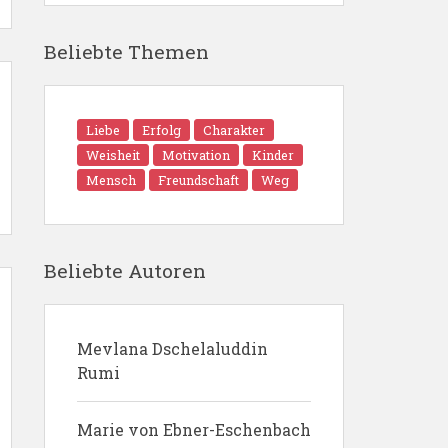
Beliebte Themen
Liebe
Erfolg
Charakter
Weisheit
Motivation
Kinder
Mensch
Freundschaft
Weg
Beliebte Autoren
Mevlana Dschelaluddin
Rumi
Marie von Ebner-Eschenbach