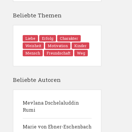
Beliebte Themen
Liebe
Erfolg
Charakter
Weisheit
Motivation
Kinder
Mensch
Freundschaft
Weg
Beliebte Autoren
Mevlana Dschelaluddin
Rumi
Marie von Ebner-Eschenbach