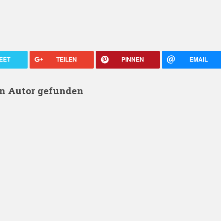
EET
TEILEN
PINNEN
EMAIL
en Autor gefunden