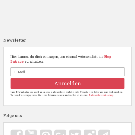
Newsletter
Hier kannst du dich eintragen, um einmal wöchentlich die
Blog-
Beiträge
zu erhalten.
Ihre E-Mail Adresse wird an unsere datenschutz-zertifizierte Newsletter Software zum technischen
Versand weitergegeben. Weitere Informationen finden Sie in unserer
Datenschutzerklärung.
Folge uns