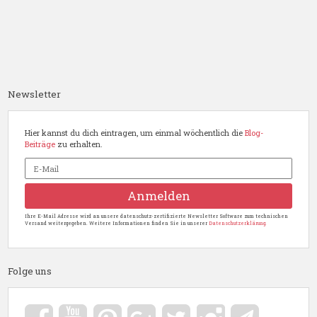
Newsletter
Hier kannst du dich eintragen, um einmal wöchentlich die
Blog-
Beiträge
zu erhalten.
Ihre E-Mail Adresse wird an unsere datenschutz-zertifizierte Newsletter Software zum technischen
Versand weitergegeben. Weitere Informationen finden Sie in unserer
Datenschutzerklärung.
Folge uns