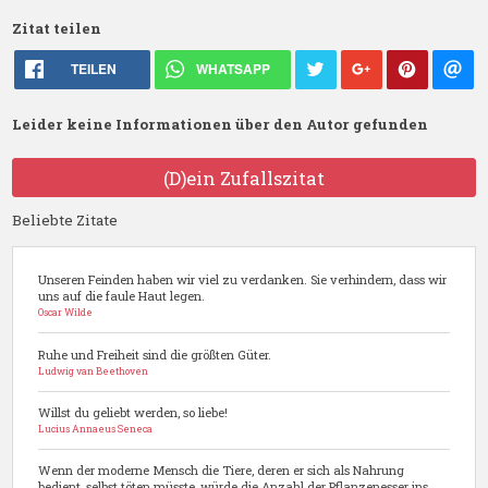
Zitat teilen
TEILEN
WHATSAPP
Leider keine Informationen über den Autor gefunden
(D)ein Zufallszitat
Beliebte Zitate
Unseren Feinden haben wir viel zu verdanken. Sie verhindern, dass wir
uns auf die faule Haut legen.
Oscar Wilde
Ruhe und Freiheit sind die größten Güter.
Ludwig van Beethoven
Willst du geliebt werden, so liebe!
Lucius Annaeus Seneca
Wenn der moderne Mensch die Tiere, deren er sich als Nahrung
bedient, selbst töten müsste, würde die Anzahl der Pflanzenesser ins