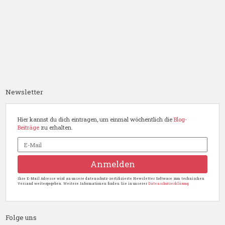
Newsletter
Hier kannst du dich eintragen, um einmal wöchentlich die
Blog-
Beiträge
zu erhalten.
Ihre E-Mail Adresse wird an unsere datenschutz-zertifizierte Newsletter Software zum technischen
Versand weitergegeben. Weitere Informationen finden Sie in unserer
Datenschutzerklärung.
Folge uns