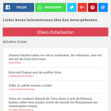
TEILEN
WHATSAPP
Leider keine Informationen über den Autor gefunden
(D)ein Zufallszitat
Beliebte Zitate
Unseren Feinden haben wir viel zu verdanken. Sie verhindern, dass wir
uns auf die faule Haut legen.
Oscar Wilde
Ruhe und Freiheit sind die größten Güter.
Ludwig van Beethoven
Willst du geliebt werden, so liebe!
Lucius Annaeus Seneca
Wenn der moderne Mensch die Tiere, deren er sich als Nahrung
bedient, selbst töten müsste, würde die Anzahl der Pflanzenesser ins
Ungemessene steigen.
Christian Morgenstern