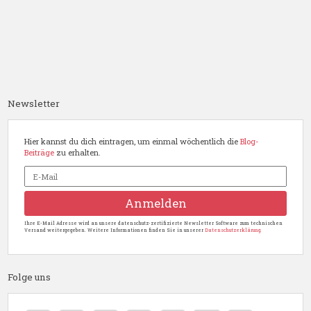
Newsletter
Hier kannst du dich eintragen, um einmal wöchentlich die
Blog-
Beiträge
zu erhalten.
Ihre E-Mail Adresse wird an unsere datenschutz-zertifizierte Newsletter Software zum technischen
Versand weitergegeben. Weitere Informationen finden Sie in unserer
Datenschutzerklärung.
Folge uns